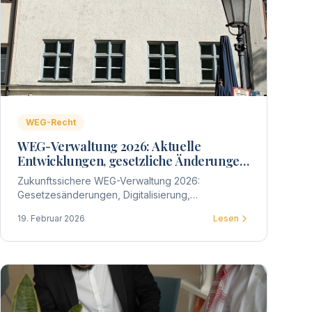
WEG-Recht
WEG-Verwaltung 2026: Aktuelle
Entwicklungen, gesetzliche Änderungen
und praktische Auswirkungen für
Zukunftssichere WEG-Verwaltung 2026:
Wohnungseigentümergemeinschaften
Gesetzesänderungen, Digitalisierung,
Energieeffizienz und wirtschaftliche Steuerung –
19. Februar 2026
Lesen
welche Entwicklungen
Wohnungseigentümergemeinschaften jetzt
strategisch berücksichtigen sollten.