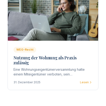
WEG-Recht
Nutzung der Wohnung als Praxis
zulässig
Eine Wohnungseigentümerversammlung hatte
einem Miteigentümer verboten, sein
Sondereigentum als psychologische Praxis zu
31. Dezember 2025
Lesen
nutzen. Das OLG Düsseldorf entschied anders.