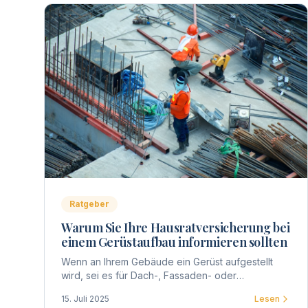
Ratgeber
Warum Sie Ihre Hausratversicherung bei
einem Gerüstaufbau informieren sollten
Wenn an Ihrem Gebäude ein Gerüst aufgestellt
wird, sei es für Dach-, Fassaden- oder
Balkonarbeiten, betrifft dies nicht nur die
15. Juli 2025
Lesen
Eigentümergemeinschaft, sondern auch jeden