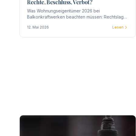
Rechte, Beschluss, Verbot?
Was Wohnungseigentümer 2026 bei
Balkonkraftwerken beachten müssen: Rechtslage,
Zustimmung der WEG, Beschlussgestaltung,
12. Mai 2026
Lesen
Praxis-Tipps und typische Streitpunkte.