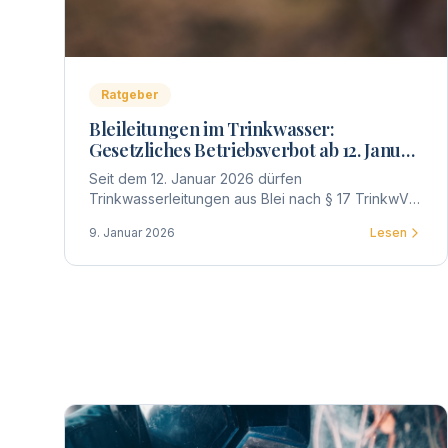
Ratgeber
Bleileitungen im Trinkwasser:
Gesetzliches Betriebsverbot ab 12. Januar
2026 – Untersuchung und Bewertung
Seit dem 12. Januar 2026 dürfen
Trinkwasserleitungen aus Blei nach § 17 TrinkwV
nicht mehr betrieben werden. Was das für
9. Januar 2026
Lesen
Eigentümer, WEG und Vermieter bedeutet –
Untersuchung, Bewertung, Meldepflicht und
Fristen im Überblick.