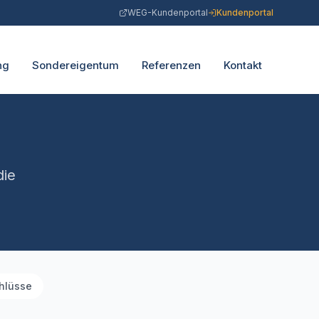
WEG-Kundenportal
Kundenportal
ng
Sondereigentum
Referenzen
Kontakt
die
hlüsse