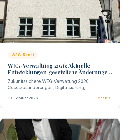
WEG-Recht
WEG-Verwaltung 2026: Aktuelle
Entwicklungen, gesetzliche Änderungen
und praktische Auswirkungen für
Zukunftssichere WEG-Verwaltung 2026:
Wohnungseigentümergemeinschaften
Gesetzesänderungen, Digitalisierung,
Energieeffizienz und wirtschaftliche Steuerung –
19. Februar 2026
Lesen
welche Entwicklungen
Wohnungseigentümergemeinschaften jetzt
strategisch berücksichtigen sollten.