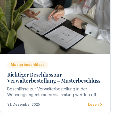
Musterbeschlüsse
Richtiger Beschluss zur
Verwalterbestellung – Musterbeschluss
Beschlüsse zur Verwalterbestellung in der
Wohnungseigentümerversammlung werden oft
ungenau formuliert. Hier finden Sie
31. Dezember 2025
Lesen
Musterbeschlüsse für verschiedene Szenarien.