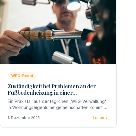
WEG-Recht
Zuständigkeit bei Problemen an der
Fußbodenheizung in einer
Wohnungseigentümergemeinschaft
Ein Praxisfall aus der täglichen „WEG-Verwaltung".
In Wohnungseigentümergemeinschaften kommt es
immer wieder zu Unsicherheiten, wenn technische
1. Dezember 2025
Lesen
Defekte innerhalb einer Wohnung auftreten.