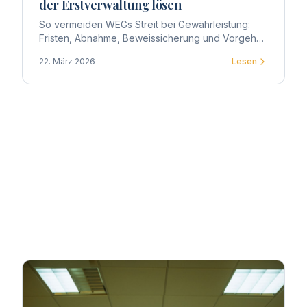
der Erstverwaltung lösen
So vermeiden WEGs Streit bei Gewährleistung:
Fristen, Abnahme, Beweissicherung und Vorgehen
gegen Bauträger – praxisnah aus Sicht der
22. März 2026
Lesen
Erstverwaltung.