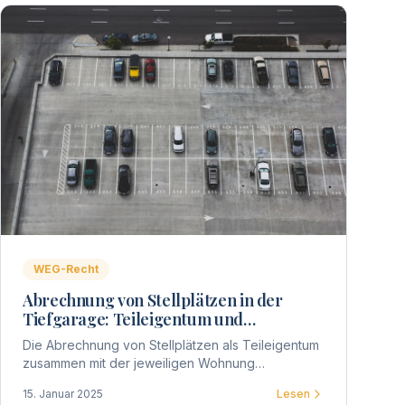
WEG-Recht
Abrechnung von Stellplätzen in der
Tiefgarage: Teileigentum und
Sondereigentum in der WEG
Die Abrechnung von Stellplätzen als Teileigentum
zusammen mit der jeweiligen Wohnung
(Sondereigentum) erfordert klare Beschlüsse und
15. Januar 2025
Lesen
eine rechtssichere Vorgehensweise.