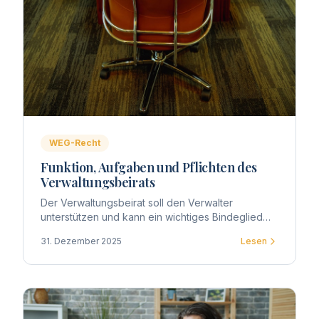
WEG-Recht
Funktion, Aufgaben und Pflichten des
Verwaltungsbeirats
Der Verwaltungsbeirat soll den Verwalter
unterstützen und kann ein wichtiges Bindeglied
zwischen Eigentümern und Verwaltung darstellen.
31. Dezember 2025
Lesen
Gesetzlich zwingend vorgeschrieben ist die Wahl
eines Beirats nicht.