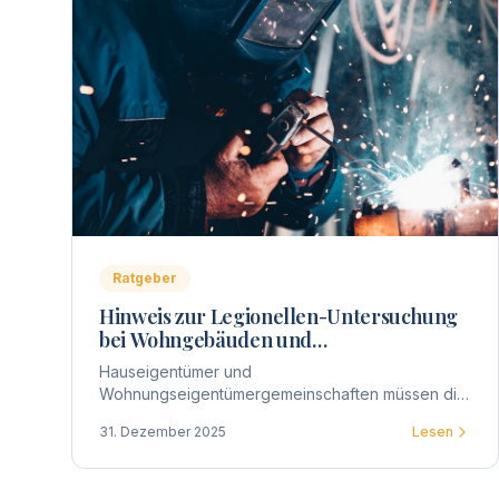
Ratgeber
Hinweis zur Legionellen-Untersuchung
bei Wohngebäuden und
Wohnungseigentümergemeinschaften
Hauseigentümer und
Wohnungseigentümergemeinschaften müssen die
Trinkwasseranlagen in Gebäuden auf Legionellen
31. Dezember 2025
Lesen
untersuchen lassen. Hier erfahren Sie alles
Wichtige zur Prüfpflicht.