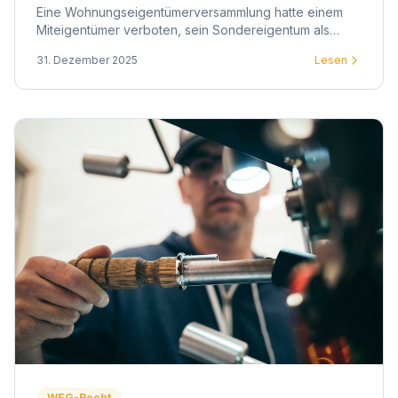
Eine Wohnungseigentümerversammlung hatte einem
Miteigentümer verboten, sein Sondereigentum als
psychologische Praxis zu nutzen. Das OLG Düsseldorf
31. Dezember 2025
Lesen
entschied anders.
WEG-Recht