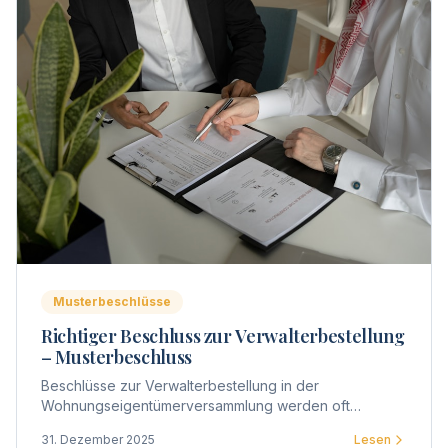
Musterbeschlüsse
Richtiger Beschluss zur Verwalterbestellung
– Musterbeschluss
Beschlüsse zur Verwalterbestellung in der
Wohnungseigentümerversammlung werden oft
ungenau formuliert. Hier finden Sie Musterbeschlüsse
31. Dezember 2025
Lesen
für verschiedene Szenarien.