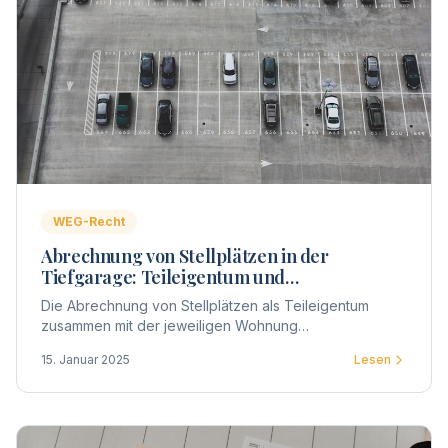
WEG-Recht
Abrechnung von Stellplätzen in der
Tiefgarage: Teileigentum und
Sondereigentum in der WEG
Die Abrechnung von Stellplätzen als Teileigentum
zusammen mit der jeweiligen Wohnung
(Sondereigentum) erfordert klare Beschlüsse und eine
15. Januar 2025
Lesen
rechtssichere Vorgehensweise.