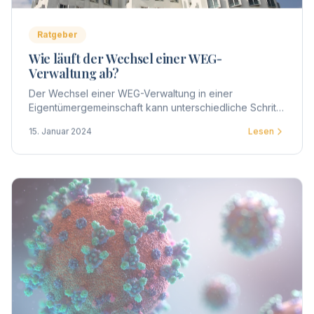
Ratgeber
Wie läuft der Wechsel einer WEG-
Verwaltung ab?
Der Wechsel einer WEG-Verwaltung in einer
Eigentümergemeinschaft kann unterschiedliche Schritte
und Prozesse umfassen. Hier ist eine allgemeine
15. Januar 2024
Lesen
Übersicht über den Ablauf.