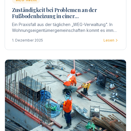
Zuständigkeit bei Problemen an der
Fußbodenheizung in einer
Wohnungseigentümergemeinschaft
Ein Praxisfall aus der täglichen „WEG-Verwaltung". In
Wohnungseigentümergemeinschaften kommt es immer
wieder zu Unsicherheiten, wenn technische Defekte
1. Dezember 2025
Lesen
innerhalb einer Wohnung auftreten.