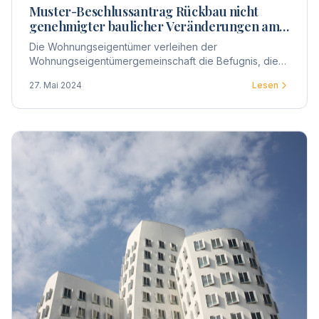
Muster-Beschlussantrag Rückbau nicht
genehmigter baulicher Veränderungen am
Gemeinschaftseigentum
Die Wohnungseigentümer verleihen der
Wohnungseigentümergemeinschaft die Befugnis, die
ihnen zustehenden Individualansprüche auf
27. Mai 2024
Lesen
Beseitigung der baulichen Veränderungen geltend zu
machen.