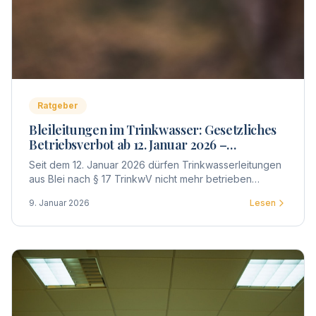
Ratgeber
Bleileitungen im Trinkwasser: Gesetzliches
Betriebsverbot ab 12. Januar 2026 –
Untersuchung und Bewertung
Seit dem 12. Januar 2026 dürfen Trinkwasserleitungen
aus Blei nach § 17 TrinkwV nicht mehr betrieben
werden. Was das für Eigentümer, WEG und Vermieter
9. Januar 2026
Lesen
bedeutet – Untersuchung, Bewertung, Meldepflicht
und Fristen im Überblick.