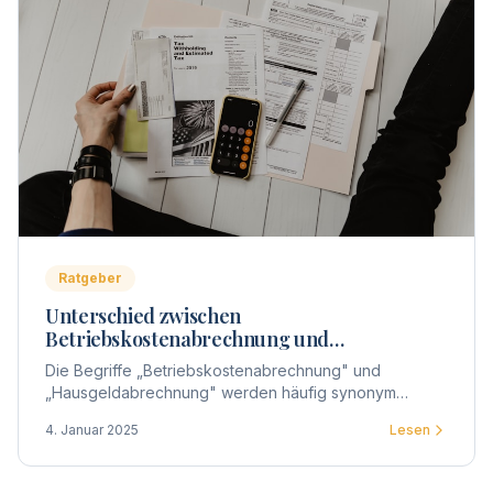
Ratgeber
Unterschied zwischen
Betriebskostenabrechnung und
Hausgeldabrechnung
Die Begriffe „Betriebskostenabrechnung" und
„Hausgeldabrechnung" werden häufig synonym
verwendet, doch gibt es entscheidende Unterschiede
4. Januar 2025
Lesen
zwischen beiden.