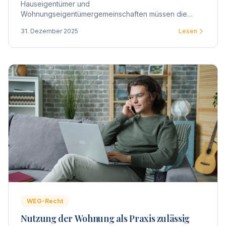
Hauseigentümer und
Wohnungseigentümergemeinschaften müssen die
Trinkwasseranlagen in Gebäuden auf Legionellen
31. Dezember 2025
Lesen
untersuchen lassen. Hier erfahren Sie alles Wichtige
zur Prüfpflicht.
WEG-Recht
Nutzung der Wohnung als Praxis zulässig