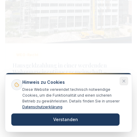
WEG-Recht
Hausgeldzahlung in einer werdenden
Wohnungseigentümergemeinschaft –
Neubau – Aufteilung – Erstverkauf
Die werdende Wohnungseigentümergemeinschaft
entsteht, wenn eine Auflassungsvormerkung für einen
Hinweis zu Cookies
Erwerber im Grundbuch eingetragen ist und dieser
Diese Website verwendet technisch notwendige
15. Februar 2020
Lesen
Erwerber Besitz an der erworbenen Wohnung hat.
Cookies, um die Funktionalität und einen sicheren
Betrieb zu gewährleisten. Details finden Sie in unserer
Datenschutzerklärung
.
Verstanden