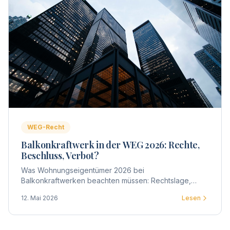
WEG-Recht
Balkonkraftwerk in der WEG 2026: Rechte,
Beschluss, Verbot?
Was Wohnungseigentümer 2026 bei
Balkonkraftwerken beachten müssen: Rechtslage,
Zustimmung der WEG, Beschlussgestaltung, Praxis-
12. Mai 2026
Lesen
Tipps und typische Streitpunkte.