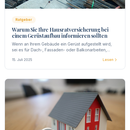
Ratgeber
Warum Sie Ihre Hausratversicherung bei
einem Gerüstaufbau informieren sollten
Wenn an Ihrem Gebäude ein Gerüst aufgestellt wird,
sei es für Dach-, Fassaden- oder Balkonarbeiten,
betrifft dies nicht nur die Eigentümergemeinschaft,
15. Juli 2025
Lesen
sondern auch jeden einzelnen Eigentümer.