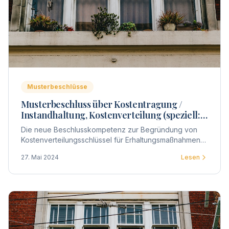
Musterbeschlüsse
Musterbeschluss über Kostentragung /
Instandhaltung, Kostenverteilung (speziell:
Fenster, Balkon- u.
Die neue Beschlusskompetenz zur Begründung von
Wohnungseingangstüren)
Kostenverteilungsschlüssel für Erhaltungsmaßnahmen
ermöglicht auch, die Kostenverteilung schlicht für die
27. Mai 2024
Lesen
Verteilung der Kosten einzelner Gebäudeteile zu
beschließen.