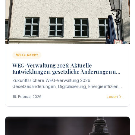
WEG-Recht
WEG-Verwaltung 2026: Aktuelle
Entwicklungen, gesetzliche Änderungen und
praktische Auswirkungen für
Zukunftssichere WEG-Verwaltung 2026:
Wohnungseigentümergemeinschaften
Gesetzesänderungen, Digitalisierung, Energieeffizienz
und wirtschaftliche Steuerung – welche Entwicklungen
19. Februar 2026
Lesen
Wohnungseigentümergemeinschaften jetzt strategisch
berücksichtigen sollten.