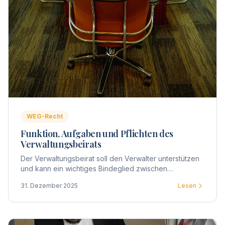
WEG-Recht
Funktion, Aufgaben und Pflichten des
Verwaltungsbeirats
Der Verwaltungsbeirat soll den Verwalter unterstützen
und kann ein wichtiges Bindeglied zwischen
Eigentümern und Verwaltung darstellen. Gesetzlich
31. Dezember 2025
Lesen
zwingend vorgeschrieben ist die Wahl eines Beirats
nicht.